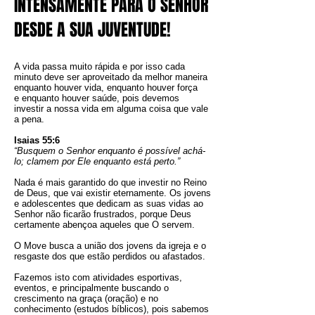
INTENSAMENTE PARA O SENHOR
DESDE A SUA JUVENTUDE!
A vida passa muito rápida e por isso cada
minuto deve ser aproveitado da melhor maneira
enquanto houver vida, enquanto houver força
e enquanto houver saúde, pois devemos
investir a nossa vida em alguma coisa que vale
a pena.
Isaias 55:6
“Busquem o Senhor enquanto é possível achá-
lo; clamem por Ele enquanto está perto.”
Nada é mais garantido do que investir no Reino
de Deus, que vai existir eternamente. Os jovens
e adolescentes que dedicam as suas vidas ao
Senhor não ficarão frustrados, porque Deus
certamente abençoa aqueles que O servem.
O Move busca a união dos jovens da igreja e o
resgaste dos que estão perdidos ou afastados.
Fazemos isto com atividades esportivas,
eventos, e principalmente buscando o
crescimento na graça (oração) e no
conhecimento (estudos bíblicos), pois sabemos